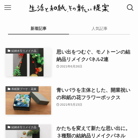
新着記事
人気記事
思い出をつむぐ、モノトーンの結
結納水引リメイク品
納品リメイクパネル2連
2021年6月26日
青いバラを主体とした、開業祝い
和紙製ブーケ・花束
の和紙の花フラワーボックス
2021年5月15日
かたちを変えて新たな思い出に。
結納水引リメイク品
３種類の結納品リメイクパネル