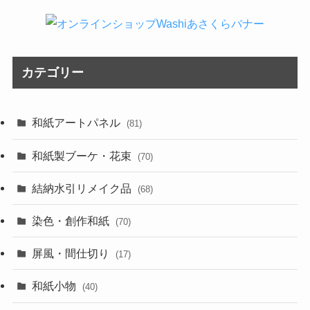
カテゴリー
和紙アートパネル
(81)
和紙製ブーケ・花束
(70)
結納水引リメイク品
(68)
染色・創作和紙
(70)
屏風・間仕切り
(17)
和紙小物
(40)