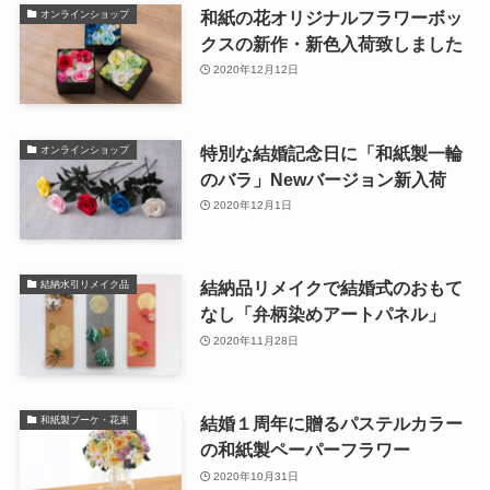
和紙の花オリジナルフラワーボッ
オンラインショップ
クスの新作・新色入荷致しました
2020年12月12日
特別な結婚記念日に「和紙製一輪
オンラインショップ
のバラ」Newバージョン新入荷
2020年12月1日
結納品リメイクで結婚式のおもて
結納水引リメイク品
なし「弁柄染めアートパネル」
2020年11月28日
結婚１周年に贈るパステルカラー
和紙製ブーケ・花束
の和紙製ペーパーフラワー
2020年10月31日