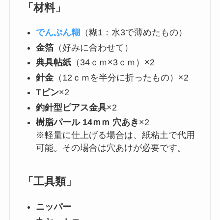
「材料」
でんぷん糊
（糊1：水3で薄めたもの）
金箔
（好みに合わせて）
典具帖紙
（34ｃｍ×3ｃｍ）×2
針金
（12ｃｍを半分に折ったもの）×2
Tピン
×2
釣針型ピアス金具
×2
樹脂パール 14ｍｍ 穴あき
×2
※軽量に仕上げる場合は、紙粘土で代用
可能。その場合は穴あけが必要です。
「工具類」
ニッパー