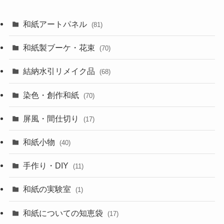
和紙アートパネル
(81)
和紙製ブーケ・花束
(70)
結納水引リメイク品
(68)
染色・創作和紙
(70)
屏風・間仕切り
(17)
和紙小物
(40)
手作り・DIY
(11)
和紙の実験室
(1)
和紙についての知恵袋
(17)