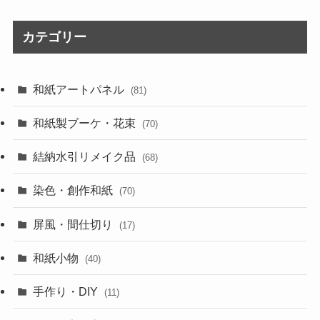
カテゴリー
和紙アートパネル
(81)
和紙製ブーケ・花束
(70)
結納水引リメイク品
(68)
染色・創作和紙
(70)
屏風・間仕切り
(17)
和紙小物
(40)
手作り・DIY
(11)