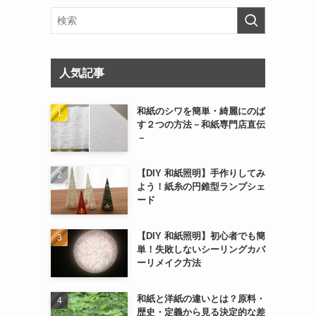
人気記事
和紙のシワを簡単・綺麗にのば
す２つの方法－和紙専門店直伝
－
【DIY 和紙照明】手作りしてみ
よう！紙糸の円錐型ランプシェ
ード
【DIY 和紙照明】初心者でも簡
単！失敗しないシーリングカバ
ーリメイク方法
和紙と洋紙の違いとは？原料・
歴史・定義から見る決定的な差