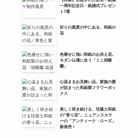
一周年記念日・紙婚式プレゼン
ト7選
祈りの風景の中にある、和紙の
花
色褪せに強い和紙のお供え花。
モダン仏壇に合う「ミニ胡蝶
蘭」
心温まるお見舞い品。家族の愛
が詰まった和紙製フラワーボッ
クス
美しく咲き続ける、珪藻土和紙
の“香り花”。ニュアンスカラ
ーの「アンティーク・ローズ」
新発売！