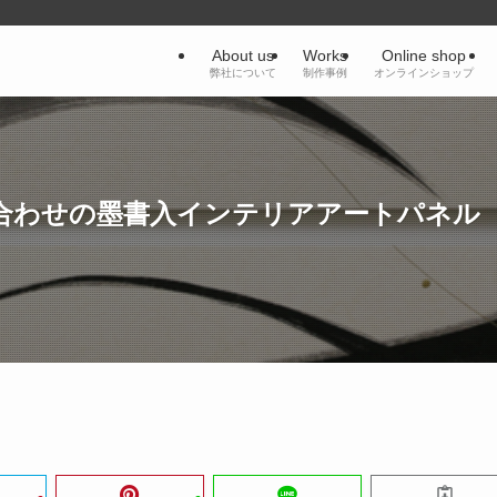
About us
Works
Online shop
弊社について
制作事例
オンラインショップ
合わせの墨書入インテリアアートパネル