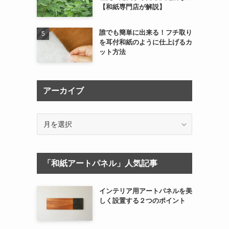
【和紙専門店が解説】
誰でも簡単に出来る！フチ取り
を耳付和紙のように仕上げるカ
ット方法
アーカイブ
ア
ー
カ
イ
「和紙アートパネル」人気記事
ブ
インテリア用アートパネルを美
しく設置する２つのポイント