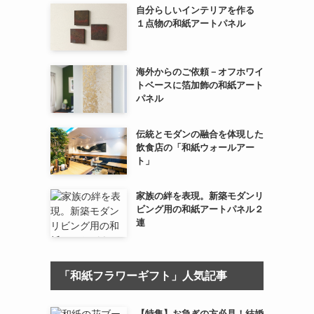
自分らしいインテリアを作る
１点物の和紙アートパネル
海外からのご依頼－オフホワイ
トベースに箔加飾の和紙アート
パネル
伝統とモダンの融合を体現した
飲食店の「和紙ウォールアー
ト」
家族の絆を表現。新築モダンリ
ビング用の和紙アートパネル２
連
「和紙フラワーギフト」人気記事
【特集】お急ぎの方必見！結婚