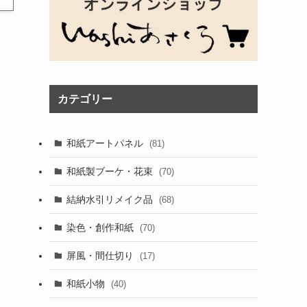
カテゴリー
和紙アートパネル
(81)
和紙製ブーケ・花束
(70)
結納水引リメイク品
(68)
染色・創作和紙
(70)
屏風・間仕切り
(17)
和紙小物
(40)