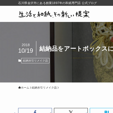
石川県金沢市にある創業1897年の和紙専門店 公式ブログ
2018
結納品をアートボックス
10/19
結納水引リメイク品
ホーム
結納水引リメイク品