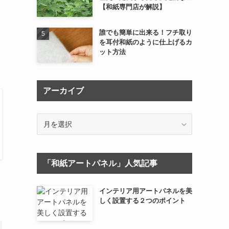
【和紙専門店が解説】
誰でも簡単に出来る！フチ取り
を耳付和紙のように仕上げるカ
ット方法
アーカイブ
ア
ー
カ
イ
「和紙アートパネル」人気記事
ブ
インテリア用アートパネルを美
しく設置する２つのポイント