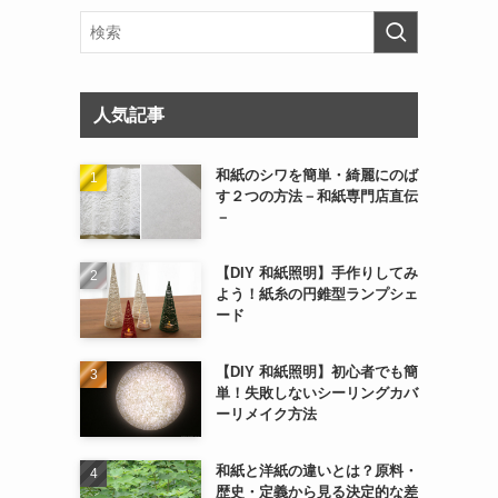
人気記事
和紙のシワを簡単・綺麗にのば
す２つの方法－和紙専門店直伝
－
【DIY 和紙照明】手作りしてみ
よう！紙糸の円錐型ランプシェ
ード
【DIY 和紙照明】初心者でも簡
単！失敗しないシーリングカバ
ーリメイク方法
和紙と洋紙の違いとは？原料・
歴史・定義から見る決定的な差