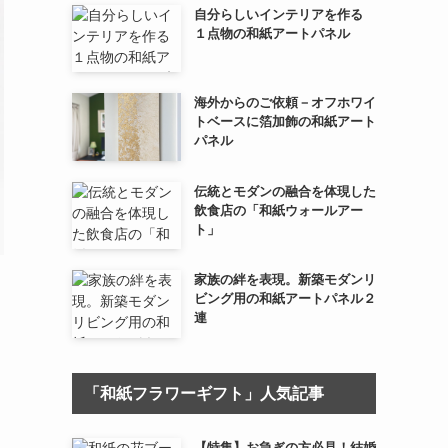
自分らしいインテリアを作る
１点物の和紙アートパネル
海外からのご依頼－オフホワイ
トベースに箔加飾の和紙アート
パネル
伝統とモダンの融合を体現した
飲食店の「和紙ウォールアー
ト」
家族の絆を表現。新築モダンリ
ビング用の和紙アートパネル２
連
「和紙フラワーギフト」人気記事
【特集】お急ぎの方必見！結婚