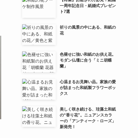
一周年記念日・紙婚式プレゼン
ト7選
祈りの風景の中にある、和紙の
花
色褪せに強い和紙のお供え花。
モダン仏壇に合う「ミニ胡蝶
蘭」
心温まるお見舞い品。家族の愛
が詰まった和紙製フラワーボッ
クス
美しく咲き続ける、珪藻土和紙
の“香り花”。ニュアンスカラ
ーの「アンティーク・ローズ」
新発売！