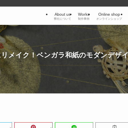
About us
Works
Online shop
弊社について
制作事例
オンラインショップ
にリメイク！ベンガラ和紙のモダンデザ