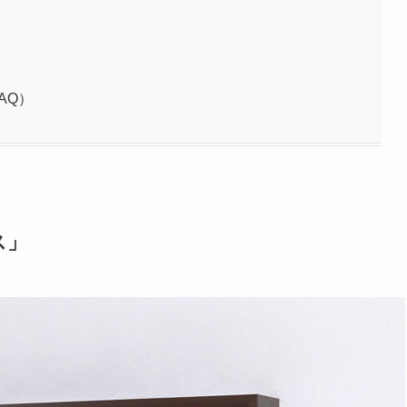
AQ）
ス」