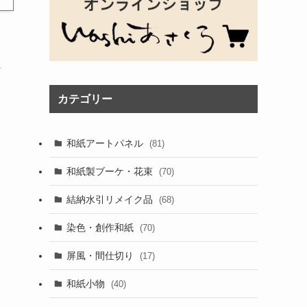
ま
カテゴリー
和紙アートパネル
(81)
和紙製ブーケ・花束
(70)
結納水引リメイク品
(68)
染色・創作和紙
(70)
屏風・間仕切り
(17)
和紙小物
(40)