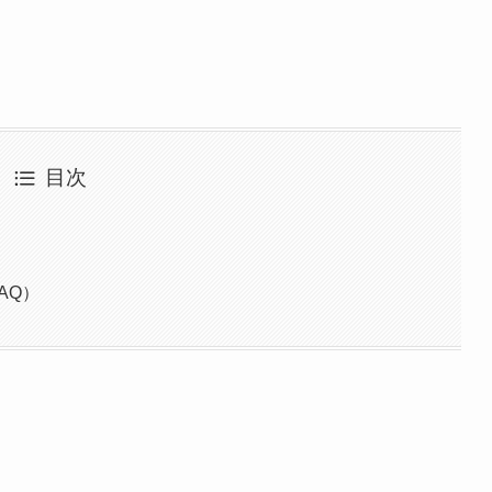
目次
AQ）