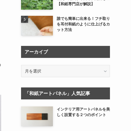
【和紙専門店が解説】
誰でも簡単に出来る！フチ取り
を耳付和紙のように仕上げるカ
ット方法
アーカイブ
の
ア
ー
カ
イ
「和紙アートパネル」人気記事
ブ
インテリア用アートパネルを美
しく設置する２つのポイント