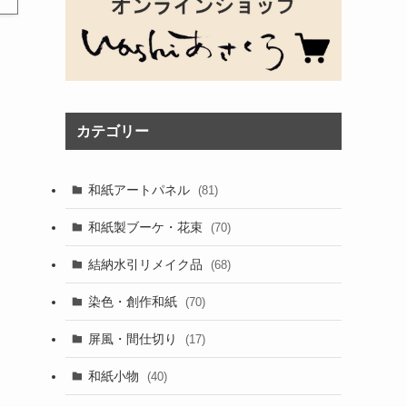
カテゴリー
和紙アートパネル
(81)
和紙製ブーケ・花束
(70)
結納水引リメイク品
(68)
染色・創作和紙
(70)
屏風・間仕切り
(17)
和紙小物
(40)