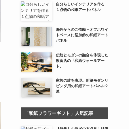
自分らしいインテリアを作る
１点物の和紙アートパネル
海外からのご依頼－オフホワイ
トベースに箔加飾の和紙アート
パネル
伝統とモダンの融合を体現した
飲食店の「和紙ウォールアー
ト」
家族の絆を表現。新築モダンリ
ビング用の和紙アートパネル２
連
「和紙フラワーギフト」人気記事
【特集】お急ぎの方必見！結婚