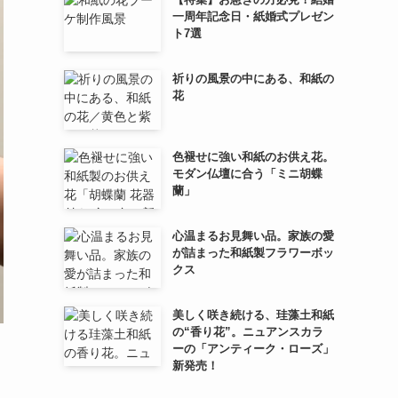
一周年記念日・紙婚式プレゼン
ト7選
祈りの風景の中にある、和紙の
花
色褪せに強い和紙のお供え花。
モダン仏壇に合う「ミニ胡蝶
蘭」
心温まるお見舞い品。家族の愛
が詰まった和紙製フラワーボッ
クス
美しく咲き続ける、珪藻土和紙
の“香り花”。ニュアンスカラ
ーの「アンティーク・ローズ」
新発売！