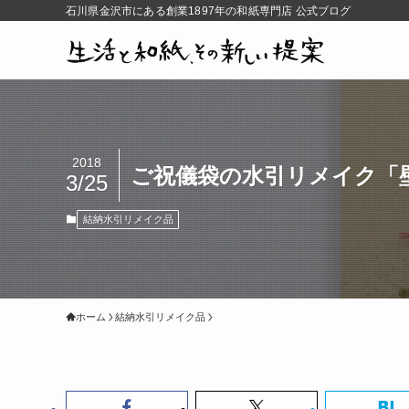
石川県金沢市にある創業1897年の和紙専門店 公式ブログ
2018
ご祝儀袋の水引リメイク「
3/25
結納水引リメイク品
ホーム
結納水引リメイク品