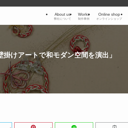
About us
Works
Online shop
弊社について
制作事例
オンラインショップ
壁掛けアートで和モダン空間を演出」