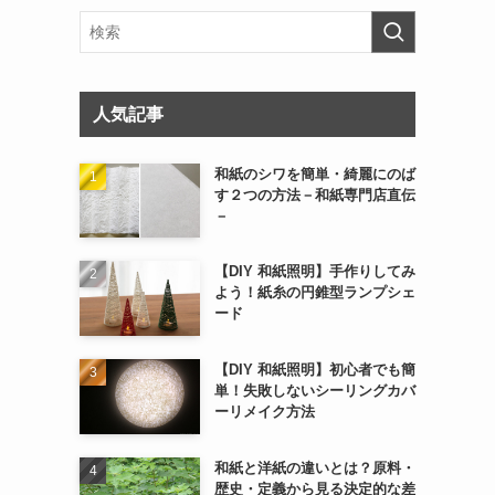
人気記事
和紙のシワを簡単・綺麗にのば
す２つの方法－和紙専門店直伝
－
【DIY 和紙照明】手作りしてみ
よう！紙糸の円錐型ランプシェ
ード
【DIY 和紙照明】初心者でも簡
単！失敗しないシーリングカバ
ーリメイク方法
和紙と洋紙の違いとは？原料・
歴史・定義から見る決定的な差