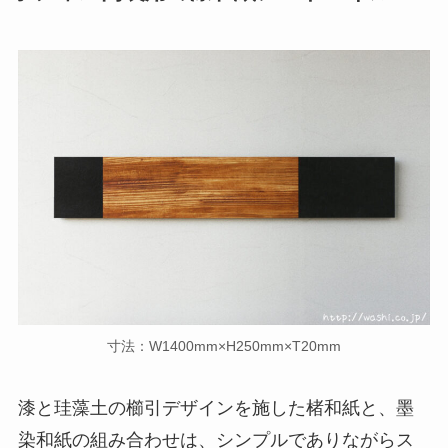
寸法：W1400mm×H250mm×T20mm
漆と珪藻土の櫛引デザインを施した楮和紙と、墨
染和紙の組み合わせは、シンプルでありながらス