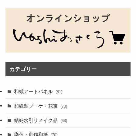
カテゴリー
和紙アートパネル
(81)
和紙製ブーケ・花束
(70)
結納水引リメイク品
(68)
染色・創作和紙
(70)