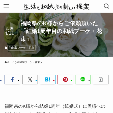
福岡県のK様からご依頼頂いた
2016
「結婚1周年目の和紙ブーケ・花
4/01
束」
和紙製ブーケ・花束
ホーム
和紙製ブーケ・花束
福岡県のK様から結婚1周年（紙婚式）に奥様への