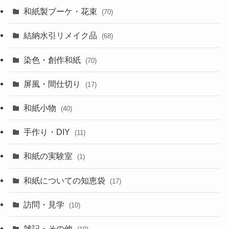
和紙製ブーケ・花束
(70)
結納水引リメイク品
(68)
染色・創作和紙
(70)
屏風・間仕切り
(17)
和紙小物
(40)
手作り・DIY
(11)
和紙の実験室
(1)
和紙についての知恵袋
(17)
訪問・見学
(10)
雑記・その他