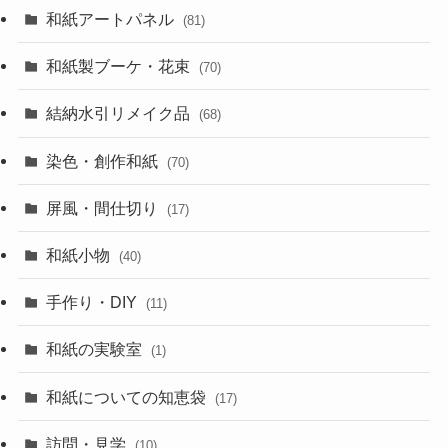
和紙アートパネル
(81)
和紙製ブーケ・花束
(70)
結納水引リメイク品
(68)
染色・創作和紙
(70)
屏風・間仕切り
(17)
和紙小物
(40)
手作り・DIY
(11)
和紙の実験室
(1)
和紙についての知恵袋
(17)
訪問・見学
(10)