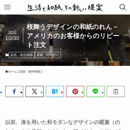
桜舞うデザインの和紙のれん－
2015
アメリカのお客様からのリピー
10/30
ト注文
染色・創作和紙
屏風・間仕切り
ホーム
染色・創作和紙
以前、漆を用いた和モダンなデザインの暖簾（の