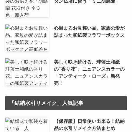
ダン仏壇に合う「ミニ胡蝶蘭」
心温まるお見舞い品。家族の愛が
詰まった和紙製フラワーボックス
美しく咲き続ける、珪藻土和紙
の“香り花”。ニュアンスカラーの
「アンティーク・ローズ」新発
売！
「結納水引リメイク」人気記事
【保存版】日常使い出来る！結納
品の水引リメイク方法まとめ