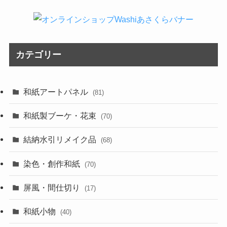
カテゴリー
和紙アートパネル
(81)
和紙製ブーケ・花束
(70)
結納水引リメイク品
(68)
染色・創作和紙
(70)
屏風・間仕切り
(17)
和紙小物
(40)