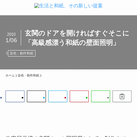
玄関のドアを開ければすぐそこに
2010
1/06
「高級感漂う和紙の壁面照明」
染色・創作和紙
ホーム
染色・創作和紙