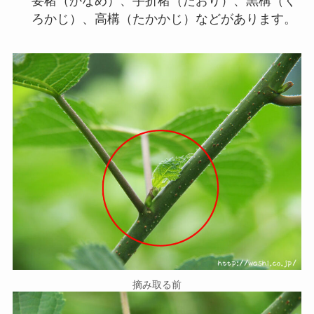
要楮（かなめ）、手折楮（たおり）、黒構（く
ろかじ）、高構（たかかじ）などがあります。
摘み取る前