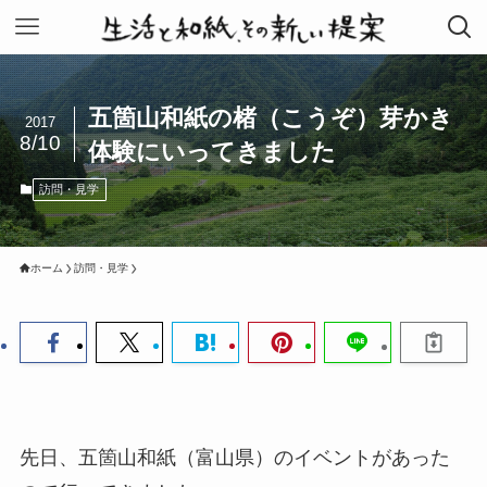
五箇山和紙の楮（こうぞ）芽かき
2017
8/10
体験にいってきました
訪問・見学
ホーム
訪問・見学
先日、五箇山和紙（富山県）のイベントがあった