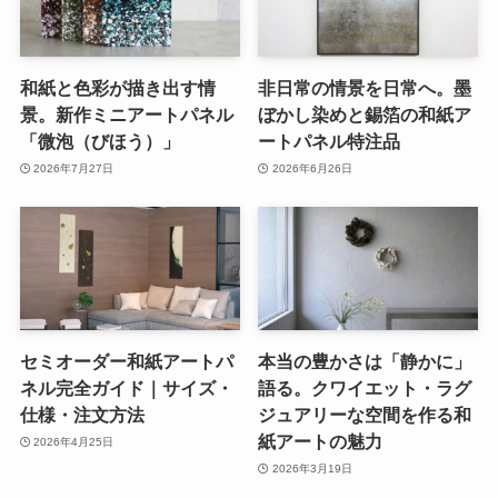
和紙と色彩が描き出す情
非日常の情景を日常へ。墨
景。新作ミニアートパネル
ぼかし染めと錫箔の和紙ア
「微泡（びほう）」
ートパネル特注品
2026年7月27日
2026年6月26日
セミオーダー和紙アートパ
本当の豊かさは「静かに」
ネル完全ガイド｜サイズ・
語る。クワイエット・ラグ
仕様・注文方法
ジュアリーな空間を作る和
紙アートの魅力
2026年4月25日
2026年3月19日