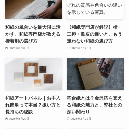
和紙の風合いを最大限に活
【和紙専門店が解説】楮・
かす。和紙専門店が教える
三椏・雁皮の違いと、もう
接着剤の選び方
迷わない和紙の選び方
2025年8月30日
2025年7月28日
和紙アートパネル｜お手入
箔合紙とは？金沢箔を支え
れ簡単って本当？扱い方と
る和紙の魅力と、弊社との
長持ちの秘訣
深い関わり
2025年5月23日
2025年3月27日