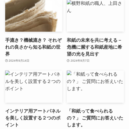
手漉き？機械漉き？ それぞ
和紙の未来を共に考える－
れの良さから知る和紙の世
危機に瀕する和紙産地に希
界
望の光を見出す
2024年9月14日
2024年9月7日
インテリア用アートパネル
「和紙って食べられる
を美しく設置する２つのポ
の？」 ご質問にお答えいた
イント
します。