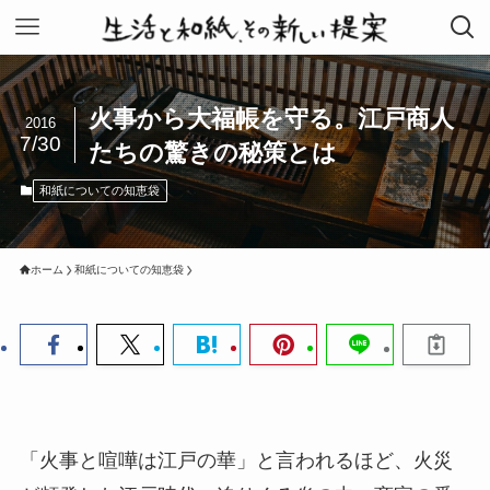
火事から大福帳を守る。江戸商人
2016
7/30
たちの驚きの秘策とは
和紙についての知恵袋
ホーム
和紙についての知恵袋
「火事と喧嘩は江戸の華」と言われるほど、火災