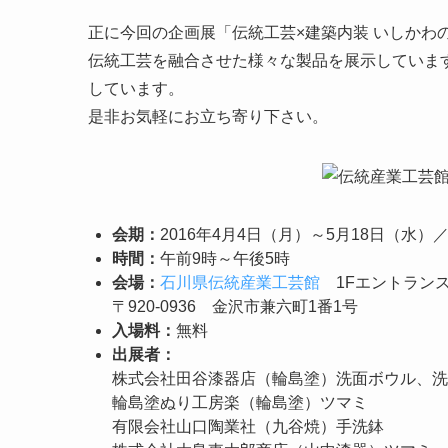
正に今回の企画展「伝統工芸×建築内装 いしかわ
伝統工芸を融合させた様々な製品を展示していま
しています。
是非お気軽にお立ち寄り下さい。
会期：
2016年4月4日（月）～5月18日（水
時間：
午前9時～午後5時
会場：
石川県伝統産業工芸館
1Fエントラン
〒920-0936 金沢市兼六町1番1号
入場料：
無料
出展者：
株式会社田谷漆器店（輪島塗）洗面ボウル、洗
輪島塗ぬり工房楽（輪島塗）ツマミ
有限会社山口陶業社（九谷焼）手洗鉢