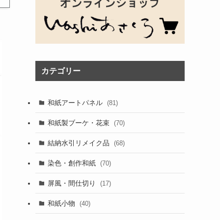
カテゴリー
和紙アートパネル
(81)
和紙製ブーケ・花束
(70)
結納水引リメイク品
(68)
染色・創作和紙
(70)
屏風・間仕切り
(17)
和紙小物
(40)