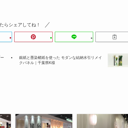
たらシェアしてね！
ブー
銀紙と墨染楮紙を使った モダンな結納水引リメイ
クパネル｜千葉県K様