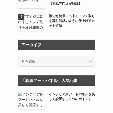
【和紙専門店が解説】
誰でも簡単に出来る！フチ取り
を耳付和紙のように仕上げるカ
ット方法
アーカイブ
ア
ー
カ
イ
「和紙アートパネル」人気記事
ブ
インテリア用アートパネルを美
しく設置する２つのポイント