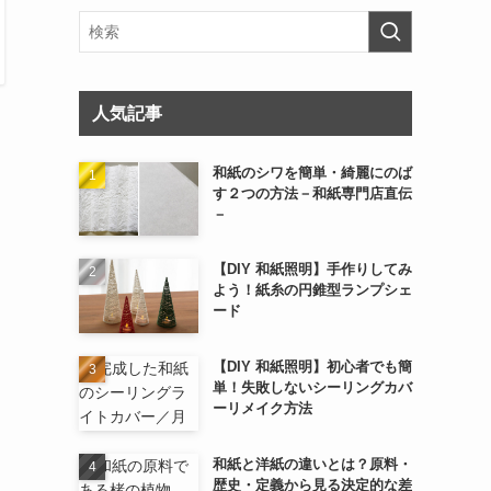
人気記事
和紙のシワを簡単・綺麗にのば
す２つの方法－和紙専門店直伝
－
【DIY 和紙照明】手作りしてみ
よう！紙糸の円錐型ランプシェ
ード
【DIY 和紙照明】初心者でも簡
単！失敗しないシーリングカバ
ーリメイク方法
和紙と洋紙の違いとは？原料・
歴史・定義から見る決定的な差