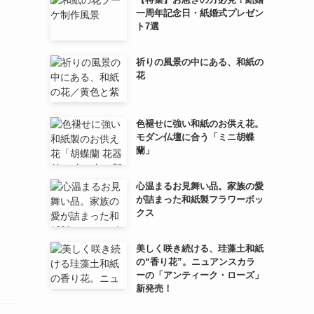
一周年記念日・紙婚式プレゼン
ト7選
祈りの風景の中にある、和紙の
花
色褪せに強い和紙のお供え花。
モダン仏壇に合う「ミニ胡蝶
蘭」
心温まるお見舞い品。家族の愛
が詰まった和紙製フラワーボッ
クス
美しく咲き続ける、珪藻土和紙
の“香り花”。ニュアンスカラ
ーの「アンティーク・ローズ」
新発売！