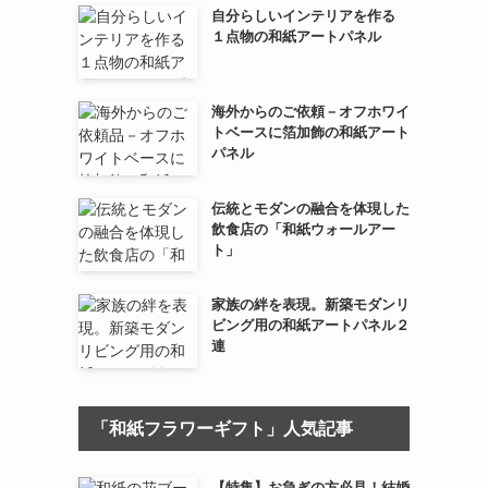
自分らしいインテリアを作る
１点物の和紙アートパネル
海外からのご依頼－オフホワイ
トベースに箔加飾の和紙アート
パネル
伝統とモダンの融合を体現した
飲食店の「和紙ウォールアー
ト」
家族の絆を表現。新築モダンリ
ビング用の和紙アートパネル２
連
「和紙フラワーギフト」人気記事
【特集】お急ぎの方必見！結婚